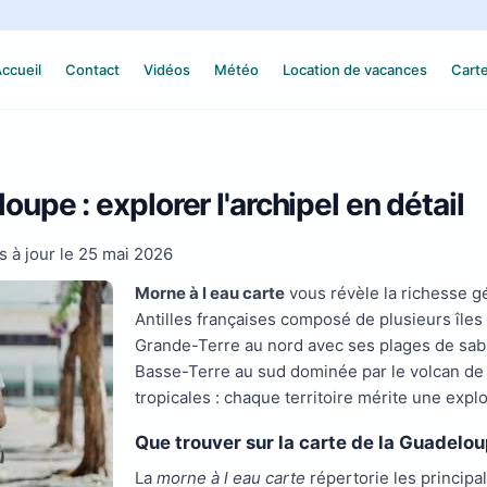
ccueil
Contact
Vidéos
Météo
Location de vacances
Cart
upe : explorer l'archipel en détail
s à jour le
25 mai 2026
Morne à l eau carte
vous révèle la richesse g
Antilles françaises composé de plusieurs îles 
Grande-Terre au nord avec ses plages de sable
Basse-Terre au sud dominée par le volcan de l
tropicales : chaque territoire mérite une expl
Que trouver sur la carte de la Guadelo
La
morne à l eau carte
répertorie les princip